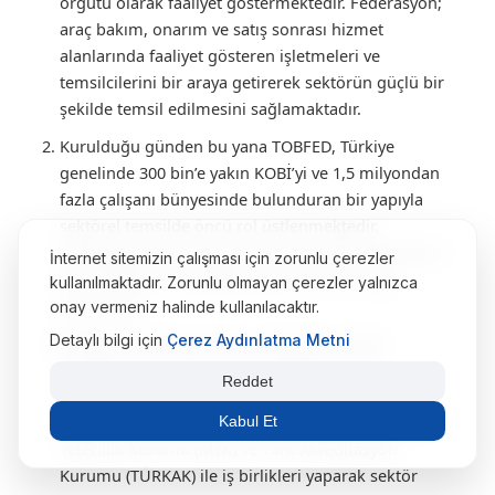
örgütü olarak faaliyet göstermektedir. Federasyon;
araç bakım, onarım ve satış sonrası hizmet
alanlarında faaliyet gösteren işletmeleri ve
temsilcilerini bir araya getirerek sektörün güçlü bir
şekilde temsil edilmesini sağlamaktadır.
Kurulduğu günden bu yana TOBFED, Türkiye
genelinde 300 bin’e yakın KOBİ’yi ve 1,5 milyondan
fazla çalışanı bünyesinde bulunduran bir yapıyla
sektörel temsilde öncü rol üstlenmektedir.
Federasyon, 12’den fazla dernek ve ülke çapındaki il
İnternet sitemizin çalışması için zorunlu çerezler
temsilcilikleri aracılığıyla geniş bir temsil ağı
kullanılmaktadır. Zorunlu olmayan çerezler yalnızca
kurmuştur.
onay vermeniz halinde kullanılacaktır.
Detaylı bilgi için
Çerez Aydınlatma Metni
TOBFED’in kuruluş amacı, sektörde mesleki
standartların belirlenmesi, belgelendirme
Reddet
sistemlerinin geliştirilmesi ve sektörün kurumsal
yapısının güçlendirilmesidir. Bu kapsamda, Mesleki
Kabul Et
Yeterlilik Kurumu (MYK) ve Türk Akreditasyon
Kurumu (TÜRKAK) ile iş birlikleri yaparak sektör