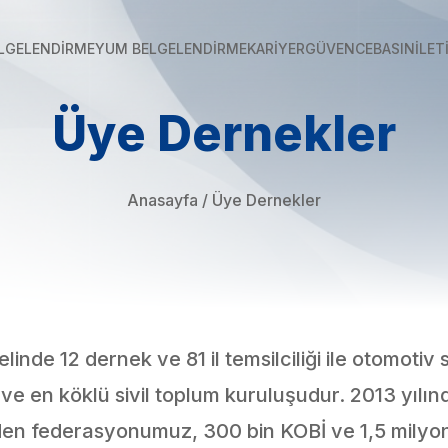
İLET
LGELENDİRME
YUM BELGELENDİRME
KARİYER
GÜVENCE
BASIN
Üye Dernekler
Anasayfa
/
Üye Dernekler
nde 12 dernek ve 81 il temsilciliği ile otomotiv 
ve en köklü sivil toplum kuruluşudur. 2013 yılı
den federasyonumuz, 300 bin KOBİ ve 1,5 milyon 