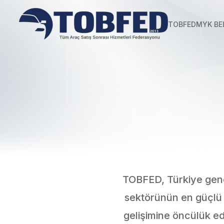
TOBFED
MYK BE
TOBFED, Türkiye geneli
sektörünün en güçlü 
gelişimine öncülük e